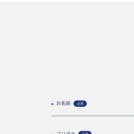
お名前
必須
フリガナ
必須