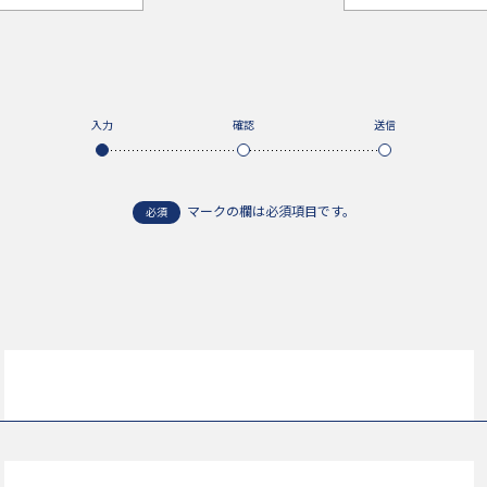
入力
確認
送信
マークの欄は必須項目です。
必須