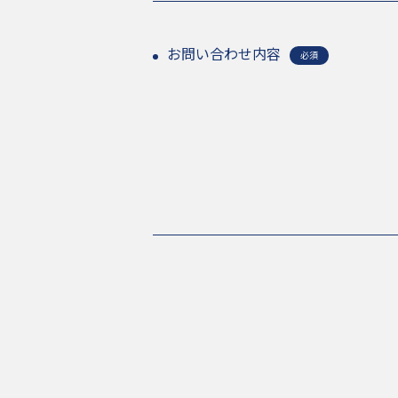
OEMについて
OEM
お問い合わせ内容
必須
会社概要
COMPANY
実店舗情報
STORE
採用情報
RECRUIT
採用インタビュー
INTERVI
Follow us